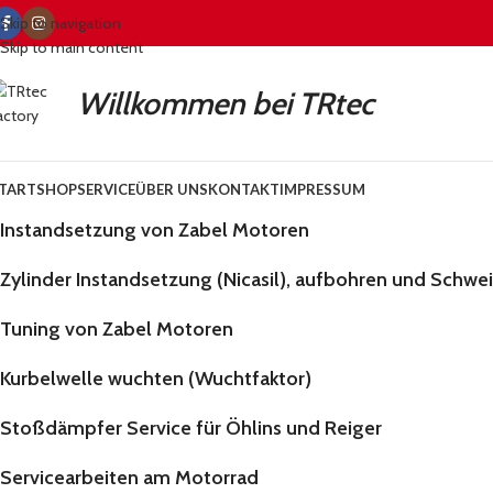
Skip to navigation
Skip to main content
Willkommen bei TRtec
TART
SHOP
SERVICE
ÜBER UNS
KONTAKT
IMPRESSUM
Instandsetzung von Zabel Motoren
Zylinder Instandsetzung (Nicasil), aufbohren und Schw
Tuning von Zabel Motoren
Kurbelwelle wuchten (Wuchtfaktor)
Stoßdämpfer Service für Öhlins und Reiger
Servicearbeiten am Motorrad