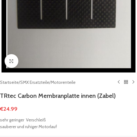
Click to enlarge
Startseite
/
SMX Ersatzteile
/
Motorenteile
TRtec Carbon Membranplatte innen (Zabel)
€
24.99
sehr geringer Verschleiß
sauberer und ruhiger Motorlauf