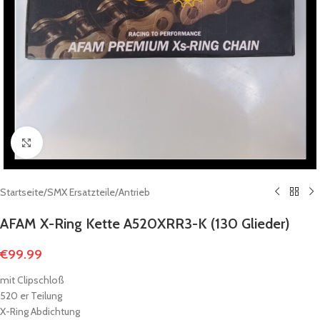
Click to enlarge
Startseite
/
SMX Ersatzteile
/
Antrieb
AFAM X-Ring Kette A520XRR3-K (130 Glieder)
€
99.99
mit Clipschloß
520 er Teilung
X-Ring Abdichtung