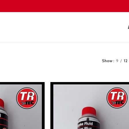
Show
9
12